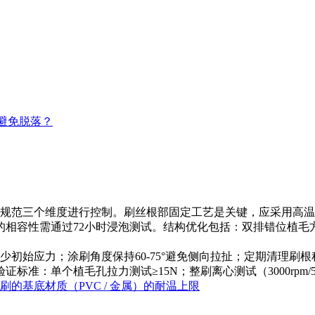
避免脱落？
范三个维度进行控制。刷丝根部固定工艺是关键，应采用高温熔
的相容性需通过72小时浸泡测试。结构优化包括：双排错位植
始应力；涂刷角度保持60-75°避免侧向拉扯；定期清理刷
单个植毛孔拉力测试≥15N；整刷离心测试（3000rpm/5mi
刷的基底材质（PVC / 金属）的耐温上限