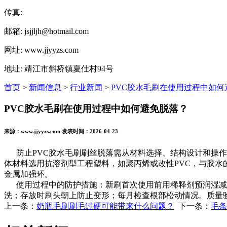
传真:
邮箱: jsjjljh@hotmail.com
网址: www.jjyyzs.com
地址: 靖江市斜桥镇夏仕村94号
首页
>
新闻信息
>
行业新闻
>
PVC胶水毛刷在使用过程中如何
PVC胶水毛刷在使用过程中如何避免脱落？
来源：www.jjyyzs.com 发表时间：2026-04-23
防止PVC胶水毛刷刷丝脱落需从材料选择、结构设计和操作规
体材料选用抗溶剂型工程塑料，如聚丙烯或改性PVC，与胶水
金属加强环。
使用过程中的防护措施：新刷首次使用前用稀释剂预润湿减少初
洗；存放时刷头朝上防止变形；每月检查根部松动情况。质量验证标准：
上一条：
奶瓶毛刷刷毛过硬可能带来什么问题？
下一条：
毛条